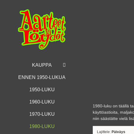
Skip
to
content
KAUPPA
ENNEN 1950-LUKUA
1950-LUKU
1960-LUKU
1980-luku on täällä t
käyttöastioita, maljak
1970-LUKU
niin säästätte vielä lis
1980-LUKU
Lajittele:
Päiväys