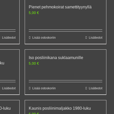
Pienet pehmokoirat samettityynyllä
5,00
€
Lisätiedot
Lisää ostoskoriin
Lisätiedot
Iso posliinikana suklaamunille
uku
5,00
€
Lisätiedot
Lisää ostoskoriin
Lisätiedot
0-luku
Kaunis posliinimaljakko 1980-luku
6,00
€