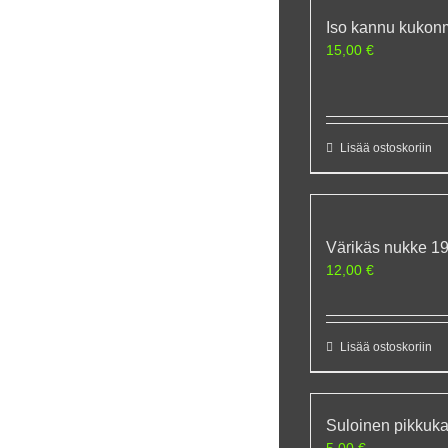
Iso kannu kukon
15,00
€
Lisää ostoskoriin
Värikäs nukke 1
12,00
€
Lisää ostoskoriin
Suloinen pikkuk
5,00
€