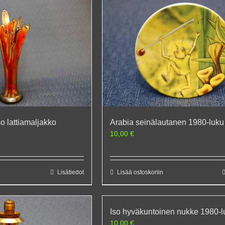
o lattiamaljakko
Arabia seinälautanen 1980-luku
10,00
€
Lisätiedot
Lisää ostoskoriin
Iso hyväkuntoinen nukke 1980-l
10,00
€