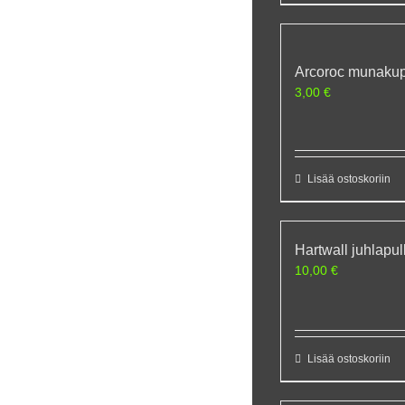
Arcoroc munakupp
3,00
€
Lisää ostoskoriin
Hartwall juhlapu
10,00
€
Lisää ostoskoriin