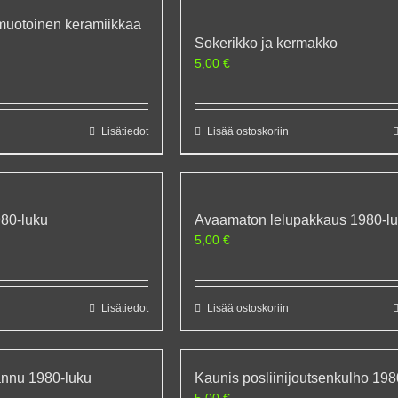
muotoinen keramiikkaa
Sokerikko ja kermakko
5,00
€
Lisätiedot
Lisää ostoskoriin
980-luku
Avaamaton lelupakkaus 1980-l
5,00
€
Lisätiedot
Lisää ostoskoriin
annu 1980-luku
Kaunis posliinijoutsenkulho 198
5,00
€