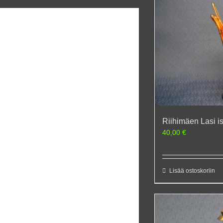
Riihimäen Lasi is
40,00
€
Lisää ostoskoriin