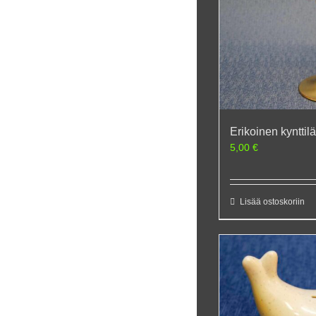
Erikoinen kynttil
5,00
€
Lisää ostoskoriin