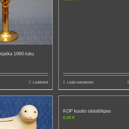
änjalka 1980-luku
Lisätiedot
Lisää ostoskoriin
KOP kuutio säästölipas
6,00
€