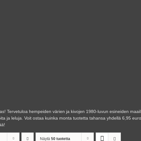
aas! Tervetuloa hempeiden värien ja kivojen 1980-luvun esineiden maailm
oita ja leluja. Voit ostaa kuinka monta tuotetta tahansa yhdellä 6,95 e
ää!
Näytä
50 tuotetta