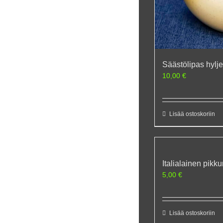
Säästölipas hylj
10,00
€
Lisää ostoskoriin
Italialainen pik
5,00
€
Lisää ostoskoriin