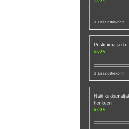
Lisää ostoskoriin
Posliinimaljakk
5,00
€
Lisää ostoskoriin
Nätti kukkamalja
henkeen
5,00
€