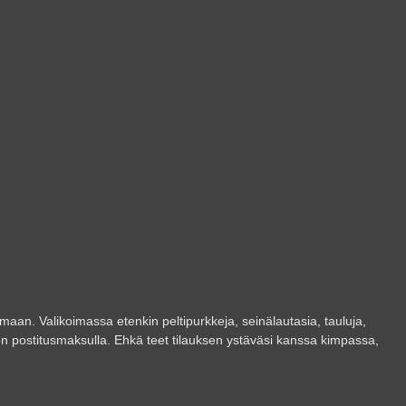
aan. Valikoimassa etenkin peltipurkkeja, seinälautasia, tauluja,
uron postitusmaksulla. Ehkä teet tilauksen ystäväsi kanssa kimpassa,