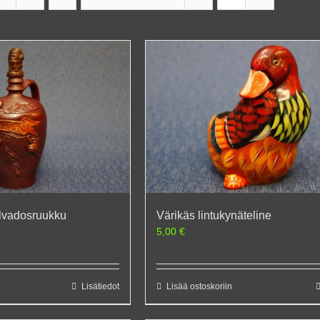
lvadosruukku
Värikäs lintukynäteline
5,00
€
Lisätiedot
Lisää ostoskoriin