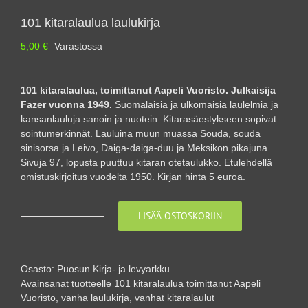
101 kitaralaulua laulukirja
5,00
€
Varastossa
101 kitaralaulua, toimittanut Aapeli Vuoristo. Julkaisija
Fazer vuonna 1949.
Suomalaisia ja ulkomaisia laulelmia ja
kansanlauluja sanoin ja nuotein. Kitarasäestykseen sopivat
sointumerkinnät. Lauluina muun muassa Souda, souda
sinisorsa ja Leivo, Daiga-daiga-duu ja Meksikon pikajuna.
Sivuja 97, lopusta puuttuu kitaran otetaulukko. Etulehdellä
omistuskirjoitus vuodelta 1950. Kirjan hinta 5 euroa.
LISÄÄ OSTOSKORIIN
101
kitaralaulua
laulukirja
määrä
Osasto:
Puosun Kirja- ja levyarkku
Avainsanat tuotteelle
101 kitaralaulua toimittanut Aapeli
Vuoristo
,
vanha laulukirja
,
vanhat kitaralaulut