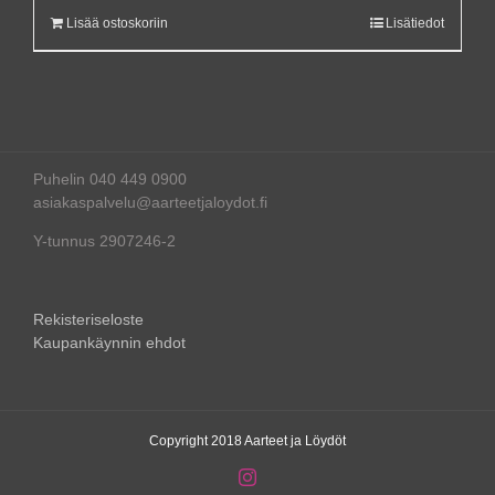
Lisää ostoskoriin
Lisätiedot
Puhelin 040 449 0900
asiakaspalvelu@aarteetjaloydot.fi
Y-tunnus 2907246-2
Rekisteriseloste
Kaupankäynnin ehdot
Copyright 2018 Aarteet ja Löydöt
Instagram