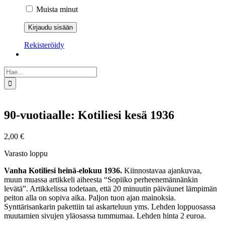
Muista minut
Rekisteröidy
Etsi
...
90-vuotiaalle: Kotiliesi kesä 1936
2,00
€
Varasto loppu
Vanha Kotiliesi heinä-elokuu 1936.
Kiinnostavaa ajankuvaa,
muun muassa artikkeli aiheesta “Sopiiko perheenemännänkin
levätä”. Artikkelissa todetaan, että 20 minuutin päiväunet lämpimän
peiton alla on sopiva aika. Paljon tuon ajan mainoksia.
Synttärisankarin pakettiin tai askarteluun yms. Lehden loppuosassa
muutamien sivujen yläosassa tummumaa. Lehden hinta 2 euroa.