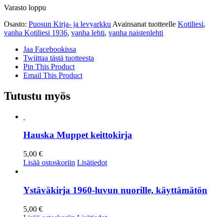
Varasto loppu
Osasto:
Puosun Kirja- ja levyarkku
Avainsanat tuotteelle
Kotiliesi
,
vanha Kotiliesi 1936
,
vanha lehti
,
vanha naistenlehti
Jaa Facebookissa
Twiittaa tästä tuotteesta
Pin This Product
Email This Product
Tutustu myös
Hauska Muppet keittokirja
5,00
€
Lisää ostoskoriin
Lisätiedot
Ystäväkirja 1960-luvun nuorille, käyttämätön
5,00
€