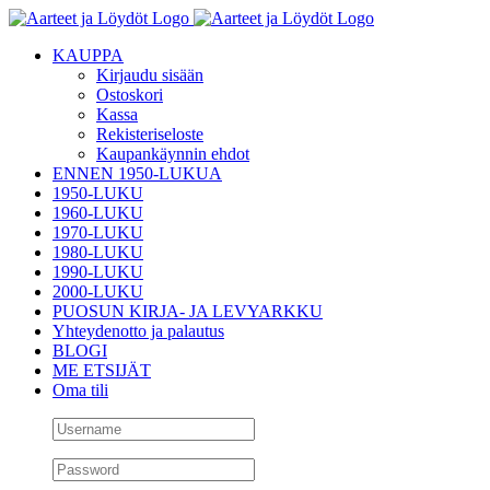
Skip
to
KAUPPA
content
Kirjaudu sisään
Ostoskori
Kassa
Rekisteriseloste
Kaupankäynnin ehdot
ENNEN 1950-LUKUA
1950-LUKU
1960-LUKU
1970-LUKU
1980-LUKU
1990-LUKU
2000-LUKU
PUOSUN KIRJA- JA LEVYARKKU
Yhteydenotto ja palautus
BLOGI
ME ETSIJÄT
Oma tili