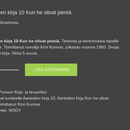
en kirja 10 Kun he olivat pieniä
arastossa
n kirja 10 Kun he olivat pieniä.
Tarinoita ja kertomuksia lapsille
le. Toimittanut runoilija Kirsi Kunnas, julkaistu vuonna 1960. Sivuja
ti kirja. Hinta 5 euroa.
LISÄÄ OSTOSKORIIN
Aarteiden
kirja
10
Kun
Puosun Kirja- ja levyarkku
he
at tuotteelle
Aarteiden kirja 10
,
Aarteiden kirja Kun he olivat
olivat
oimittanut Kirsi Kunnas
pieniä
rkki:
WSOY
määrä