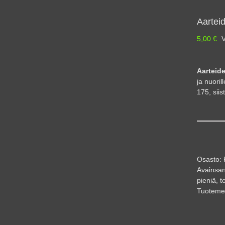
Aarteid
5,00
€
V
Aarteide
ja nuoril
175, siis
Osasto:
Avainsan
pieniä
,
t
Tuoteme