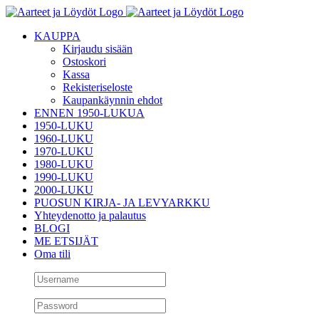
Skip
to
KAUPPA
content
Kirjaudu sisään
Ostoskori
Kassa
Rekisteriseloste
Kaupankäynnin ehdot
ENNEN 1950-LUKUA
1950-LUKU
1960-LUKU
1970-LUKU
1980-LUKU
1990-LUKU
2000-LUKU
PUOSUN KIRJA- JA LEVYARKKU
Yhteydenotto ja palautus
BLOGI
ME ETSIJÄT
Oma tili