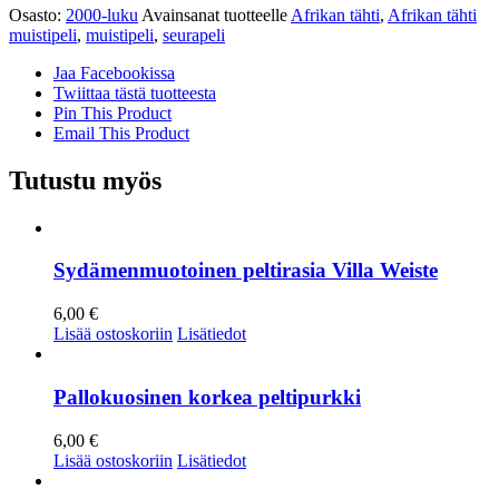
Osasto:
2000-luku
Avainsanat tuotteelle
Afrikan tähti
,
Afrikan tähti
muistipeli
,
muistipeli
,
seurapeli
Jaa Facebookissa
Twiittaa tästä tuotteesta
Pin This Product
Email This Product
Tutustu myös
Sydämenmuotoinen peltirasia Villa Weiste
6,00
€
Lisää ostoskoriin
Lisätiedot
Pallokuosinen korkea peltipurkki
6,00
€
Lisää ostoskoriin
Lisätiedot