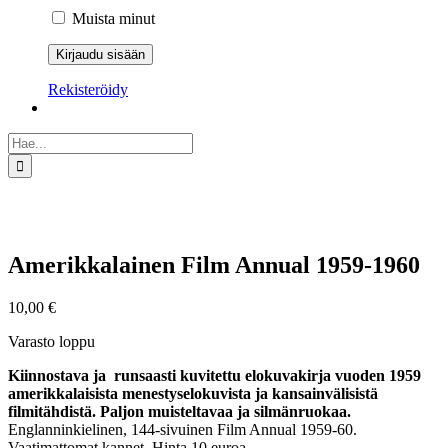
Muista minut
Rekisteröidy
Etsi
...
Amerikkalainen Film Annual 1959-1960
10,00
€
Varasto loppu
Kiinnostava ja runsaasti kuvitettu elokuvakirja vuoden 1959
amerikkalaisista menestyselokuvista ja kansainvälisistä
filmitähdistä. Paljon muisteltavaa ja silmänruokaa.
Englanninkielinen, 144-sivuinen Film Annual 1959-60.
Vaatimattomat kannet. Hinta 10 euroa.