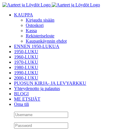
Skip
to
KAUPPA
content
Kirjaudu sisään
Ostoskori
Kassa
Rekisteriseloste
Kaupankäynnin ehdot
ENNEN 1950-LUKUA
1950-LUKU
1960-LUKU
1970-LUKU
1980-LUKU
1990-LUKU
2000-LUKU
PUOSUN KIRJA- JA LEVYARKKU
Yhteydenotto ja palautus
BLOGI
ME ETSIJÄT
Oma tili