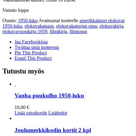
Varasto loppu
Osasto:
1950-luku
Avainsanat tuotteelle
amerikkalaiset elokuvat
1950-luku
,
elokuvakatsaus
,
elokuvakatsojan opas
,
elokuvakirja
,
elokuvavuosikirja 1959
,
filmikirja
,
filmiopas
Jaa Facebookissa
Twiittaa tästä tuotteesta
Pin This Product
Email This Product
Tutustu myös
Vanha puukulho 1950-luku
10,00
€
Lisää ostoskoriin
Lisätiedot
Joulumerkkikodin kortit 2 kpl