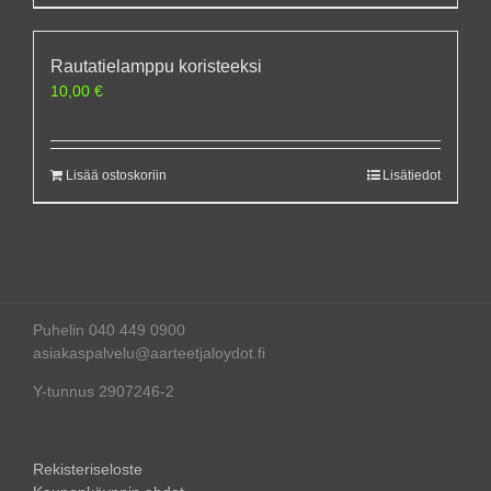
Rautatielamppu koristeeksi
10,00
€
Lisää ostoskoriin
Lisätiedot
Puhelin 040 449 0900
asiakaspalvelu@aarteetjaloydot.fi
Y-tunnus 2907246-2
Rekisteriseloste