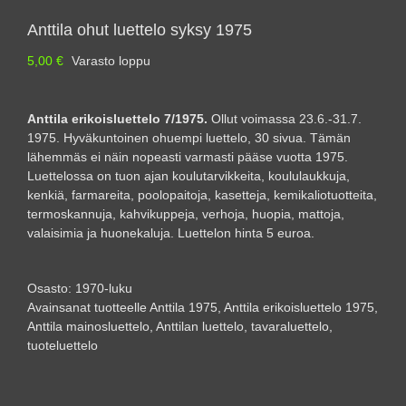
Anttila ohut luettelo syksy 1975
5,00
€
Varasto loppu
Anttila erikoisluettelo 7/1975.
Ollut voimassa 23.6.-31.7.
1975. Hyväkuntoinen ohuempi luettelo, 30 sivua. Tämän
lähemmäs ei näin nopeasti varmasti pääse vuotta 1975.
Luettelossa on tuon ajan koulutarvikkeita, koululaukkuja,
kenkiä, farmareita, poolopaitoja, kasetteja, kemikaliotuotteita,
termoskannuja, kahvikuppeja, verhoja, huopia, mattoja,
valaisimia ja huonekaluja. Luettelon hinta 5 euroa.
Osasto:
1970-luku
Avainsanat tuotteelle
Anttila 1975
,
Anttila erikoisluettelo 1975
,
Anttila mainosluettelo
,
Anttilan luettelo
,
tavaraluettelo
,
tuoteluettelo