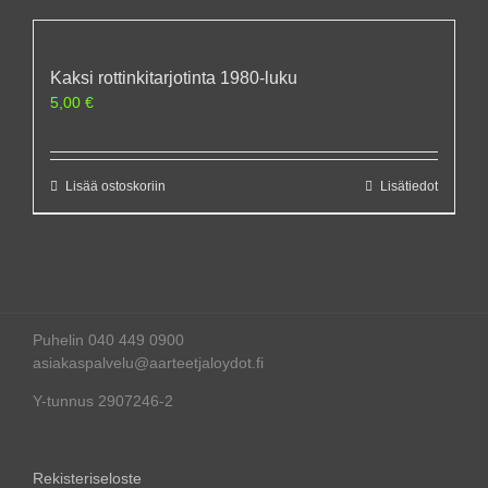
Kaksi rottinkitarjotinta 1980-luku
5,00
€
Lisää ostoskoriin
Lisätiedot
Puhelin 040 449 0900
asiakaspalvelu@aarteetjaloydot.fi
Y-tunnus 2907246-2
Rekisteriseloste