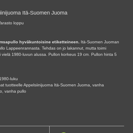
iinijuoma Itä-Suomen Juoma
arasto loppu
imsapullo hyväkuntoisine etiketteineen.
Itä-Suomen Juoman
llo Lappeenrannasta. Tehdas on jo lakannut, mutta toimi
ti vielä 1980-luvun alussa. Pullon korkeus 19 cm. Pullon hinta 5
1980-luku
at tuotteelle
Appelsiinijuoma Itä-Suomen Juoma
,
vanha
lo
,
vanha pullo