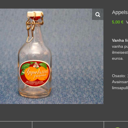
Appels
5,00
€
V
Vanha l
vanha pu
ilmeises
euroa.
Osasto:
Avainsan
limsapul