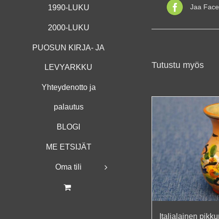
Jaa Face
1990-LUKU
2000-LUKU
PUOSUN KIRJA- JA
Tutustu myös
LEVYARKKU
Yhteydenotto ja
palautus
BLOGI
ME ETSIJÄT
Oma tili
Italialainen pik