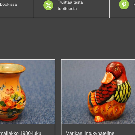
Twiittaa tästä
bookissa
tuotteesta
kumaljakko 1980-luku
Värikäs lintukynäteline