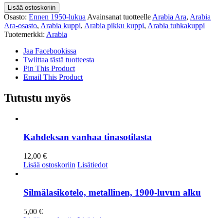
Arabia
Lisää ostoskoriin
Ara
Osasto:
Ennen 1950-lukua
Avainsanat tuotteelle
Arabia Ara
,
Arabia
pikku
Ara-osasto
,
Arabia kuppi
,
Arabia pikku kuppi
,
Arabia tuhkakuppi
kuppi
Tuotemerkki:
Arabia
1940-
luku
Jaa Facebookissa
määrä
Twiittaa tästä tuotteesta
Pin This Product
Email This Product
Tutustu myös
Kahdeksan vanhaa tinasotilasta
12,00
€
Lisää ostoskoriin
Lisätiedot
Silmälasikotelo, metallinen, 1900-luvun alku
5,00
€