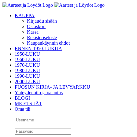
Skip
to
KAUPPA
content
Kirjaudu sisään
Ostoskori
Kassa
Rekisteriseloste
Kaupankäynnin ehdot
ENNEN 1950-LUKUA
1950-LUKU
1960-LUKU
1970-LUKU
1980-LUKU
1990-LUKU
2000-LUKU
PUOSUN KIRJA- JA LEVYARKKU
Yhteydenotto ja palautus
BLOGI
ME ETSIJÄT
Oma tili