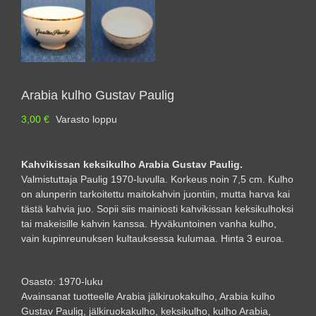
Arabia kulho Gustav Paulig
3,00
€
Varasto loppu
Kahvikissan keksikulho Arabia Gustav Paulig.
Valmistuttaja Paulig 1970-luvulla. Korkeus noin 7,5 cm. Kulho
on alunperin tarkoitettu maitokahvin juontiin, mutta harva kai
tästä kahvia juo. Sopii siis mainiosti kahvikissan keksikulhoksi
tai makeisille kahvin kanssa. Hyväkuntoinen vanha kulho,
vain kupinreunuksen kultauksessa kulumaa. Hinta 3 euroa.
Osasto:
1970-luku
Avainsanat tuotteelle
Arabia jälkiruokakulho
,
Arabia kulho
Gustav Paulig
,
jälkiruokakulho
,
keksikulho
,
kulho Arabia
,