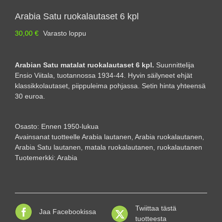
Arabia Satu ruokalautaset 6 kpl
30,00
€
Varasto loppu
Arabian Satu matalat ruokalautaset 6 kpl.
Suunnittelija
Ensio Viitala, tuotannossa 1934-44. Hyvin säilyneet ehjät
klassikkolautaset, piippuleima pohjassa. Setin hinta yhteensä
30 euroa.
Osasto:
Ennen 1950-lukua
Avainsanat tuotteelle
Arabia lautanen
,
Arabia ruokalautanen
,
Arabia Satu lautanen
,
matala ruokalautanen
,
ruokalautanen
Tuotemerkki:
Arabia
Twiittaa tästä
Jaa Facebookissa
tuotteesta