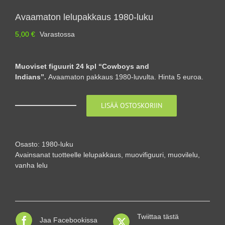
Avaamaton lelupakkaus 1980-luku
5,00
€
Varastossa
Muoviset figuurit 24 kpl “Cowboys and
Indians”.
Avaamaton pakkaus 1980-luvulta. Hinta 5 euroa.
LISÄÄ OSTOSKORIIN
Avaamaton
lelupakkaus
1980-
luku
Osasto:
1980-luku
määrä
Avainsanat tuotteelle
lelupakkaus
,
muovifiguuri
,
muovilelu
,
vanha lelu
Twiittaa tästä
Jaa Facebookissa