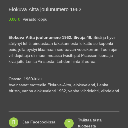
Elokuva-Aitta joulunumero 1962
3,00
€
Varasto loppu
Elokuva-Aitta joulunumero 1962. Sivuja 46.
Siisti ja hyvin
säilynyt lehti, ainoastaan takakannesta leikattu se kuponki
pois, jolla pystyi tilaamaan seuraavan vuosikerran. Tuon ajan
viihdejuttuja eli muun muassa twisthipat Picasson luona ja
kiva juttu Lenita Airistosta. Lehden hinta 3 euroa.
Osasto:
1960-luku
Avainsanat tuotteelle
Elokuva-Aitta
,
elokuvalehti
,
Lenita
Airisto
,
vanha elokuvalehti 1962
,
vanha viihdelehti
,
viihdelehti
Twiittaa tästä
Jaa Facebookissa
tuotteesta