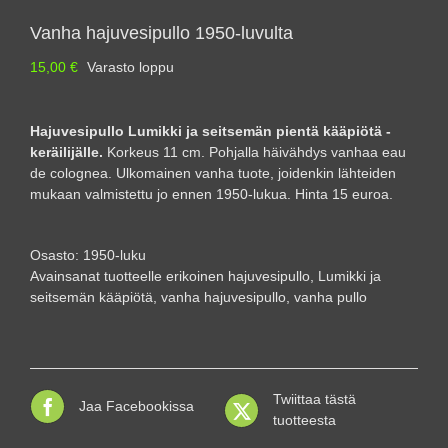
Vanha hajuvesipullo 1950-luvulta
15,00
€
Varasto loppu
Hajuvesipullo Lumikki ja seitsemän pientä kääpiötä -
keräilijälle.
Korkeus 11 cm. Pohjalla häivähdys vanhaa eau
de colognea. Ulkomainen vanha tuote, joidenkin lähteiden
mukaan valmistettu jo ennen 1950-lukua. Hinta 15 euroa.
Osasto:
1950-luku
Avainsanat tuotteelle
erikoinen hajuvesipullo
,
Lumikki ja
seitsemän kääpiötä
,
vanha hajuvesipullo
,
vanha pullo
Twiittaa tästä
Jaa Facebookissa
tuotteesta