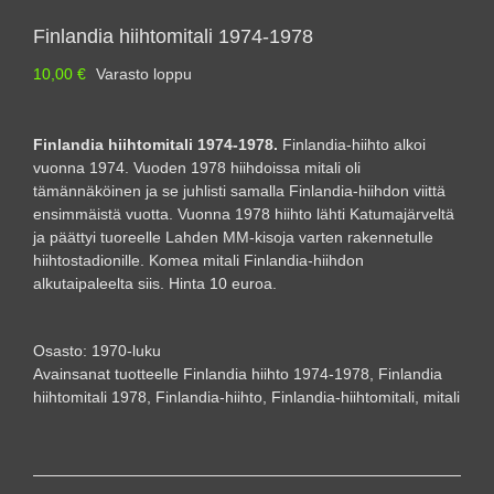
Finlandia hiihtomitali 1974-1978
10,00
€
Varasto loppu
Finlandia hiihtomitali 1974-1978.
Finlandia-hiihto alkoi
vuonna 1974. Vuoden 1978 hiihdoissa mitali oli
tämännäköinen ja se juhlisti samalla Finlandia-hiihdon viittä
ensimmäistä vuotta. Vuonna 1978 hiihto lähti Katumajärveltä
ja päättyi tuoreelle Lahden MM-kisoja varten rakennetulle
hiihtostadionille. Komea mitali Finlandia-hiihdon
alkutaipaleelta siis. Hinta 10 euroa.
Osasto:
1970-luku
Avainsanat tuotteelle
Finlandia hiihto 1974-1978
,
Finlandia
hiihtomitali 1978
,
Finlandia-hiihto
,
Finlandia-hiihtomitali
,
mitali