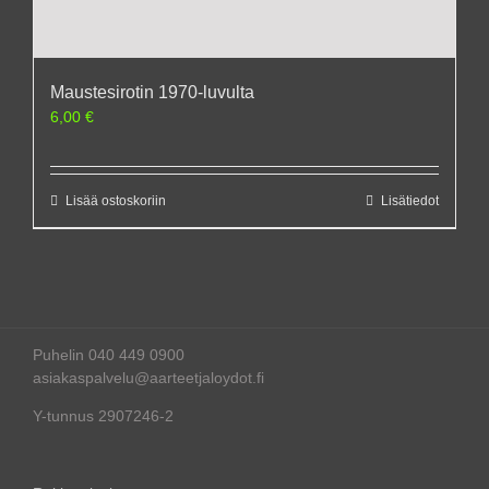
Maustesirotin 1970-luvulta
6,00
€
Lisää ostoskoriin
Lisätiedot
Puhelin 040 449 0900
asiakaspalvelu@aarteetjaloydot.fi
Y-tunnus 2907246-2