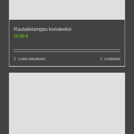
Rautatielamppu koristeeksi
10,00
€
Lisää ostoskoriin
Lisätiedot