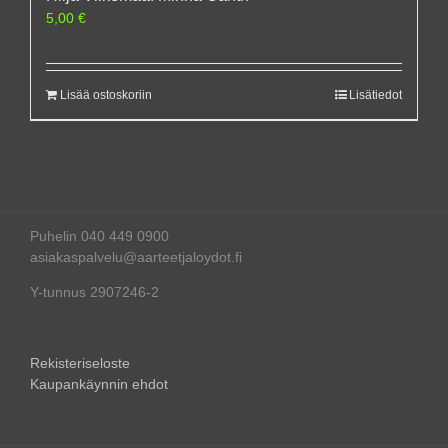
5,00
€
Lisää ostoskoriin
Lisätiedot
Puhelin 040 449 0900
asiakaspalvelu@aarteetjaloydot.fi
Y-tunnus 2907246-2
Rekisteriseloste
Kaupankäynnin ehdot