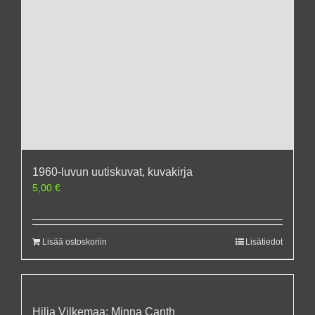
1960-luvun uutiskuvat, kuvakirja
5,00
€
Lisää ostoskoriin
Lisätiedot
Hilja Vilkemaa: Minna Canth