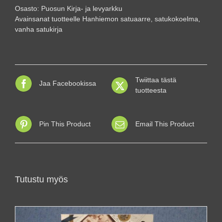
luku
Osasto:
Puosun Kirja- ja levyarkku
määrä
Avainsanat tuotteelle
Hanhiemon satuaarre
,
satukokoelma
,
vanha satukirja
Twiittaa tästä
Jaa Facebookissa
tuotteesta
Pin This Product
Email This Product
Tutustu myös