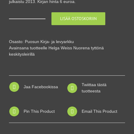
julkaistu 2013. Kirjan hinta 6 euroa.
LISÄÄ OSTOSKORIIN
Helgan
päiväkirja
-
nuorena
Osasto:
Puosun Kirja- ja levyarkku
tyttönä
Avainsana tuotteelle
Helga Weiss Nuorena tyttönä
keskitysleirillä
keskitysleirillä
määrä
Twiittaa tästä
Jaa Facebookissa
tuotteesta
Pin This Product
Email This Product