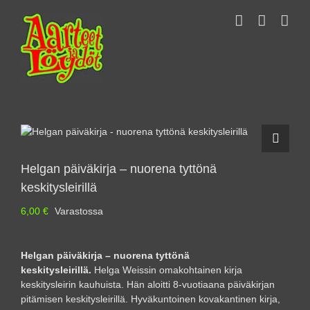
Skip
to
content
Helgan päiväkirja – nuorena tyttönä
keskitysleirillä
6,00
€
Varastossa
Helgan päiväkirja – nuorena tyttönä
keskitysleirillä.
Helga Weissin omakohtainen kirja
keskitysleirin kauhuista. Hän aloitti 8-vuotiaana päiväkirjan
pitämisen keskitysleirillä. Hyväkuntoinen kovakantinen kirja,