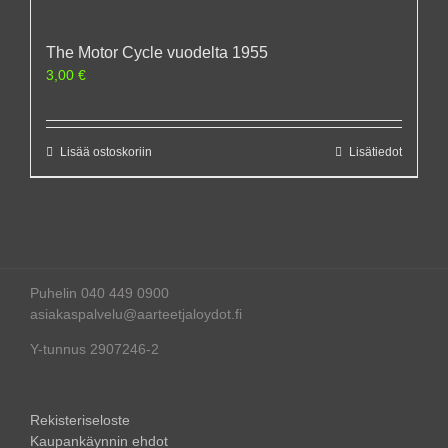
The Motor Cycle vuodelta 1955
3,00
€
Lisää ostoskoriin
Lisätiedot
Puhelin 040 449 0900
asiakaspalvelu@aarteetjaloydot.fi
Y-tunnus 2907246-2
Rekisteriseloste
Kaupankäynnin ehdot