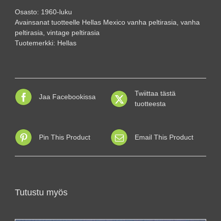
peltirasia
Osasto:
1960-luku
määrä
Avainsanat tuotteelle
Hellas Mexico vanha peltirasia
,
vanha
peltirasia
,
vintage peltirasia
Tuotemerkki:
Hellas
Twiittaa tästä
Jaa Facebookissa
tuotteesta
Pin This Product
Email This Product
Tutustu myös