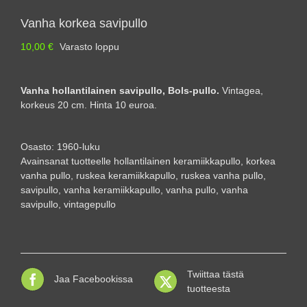
Vanha korkea savipullo
10,00
€
Varasto loppu
Vanha hollantilainen savipullo, Bols-pullo.
Vintagea,
korkeus 20 cm. Hinta 10 euroa.
Osasto:
1960-luku
Avainsanat tuotteelle
hollantilainen keramiikkapullo
,
korkea
vanha pullo
,
ruskea keramiikkapullo
,
ruskea vanha pullo
,
savipullo
,
vanha keramiikkapullo
,
vanha pullo
,
vanha
savipullo
,
vintagepullo
Twiittaa tästä
Jaa Facebookissa
tuotteesta