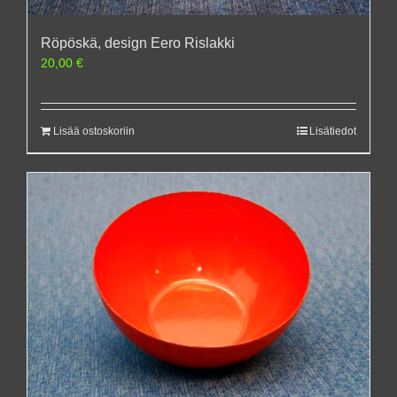
Röpöskä, design Eero Rislakki
20,00
€
Lisää ostoskoriin
Lisätiedot