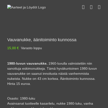
Skip
to
content
Vauvanukke, äänitoiminto kunnossa
15,00
€
Varasto loppu
1980-luvun vauvanukke.
1960-luvulla valmistettiin niin
sanottuja eskimonukkeja. Tämä hyväkuntoinen 1980-luvun
vauvanukke on saanut innoitusta näistä vanhemmista
nukeista. Nukke on 43 cm korkea. Äänitoiminto kunnossa.
Hinta 15 euroa.
Osasto:
1980-luku
Avainsanat tuotteelle
kasarilelu
,
nukke 1980-luku
,
vanha