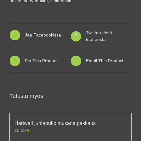
nukke
,
vauvanukke
,
vinkunukke
Twiittaa tästä
Jaa Facebookissa
tuotteesta
Pin This Product
Email This Product
Tutustu myös
Hartwall juhlapullo mukana pakkaus
10,00
€