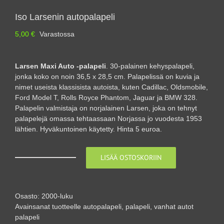
Iso Larsenin autopalapeli
5,00
€
Varastossa
Larsen Maxi Auto -palapeli
. 30-palainen kehyspalapeli,
jonka koko on noin 36,5 x 28,5 cm.
Palapelissä on kuvia ja
nimet useista klassisista autoista, kuten Cadillac, Oldsmobile,
Ford Model T, Rolls Royce Phantom, Jaguar ja BMW 328.
Palapelin valmistaja on norjalainen Larsen, joka on tehnyt
palapelejä omassa tehtaassaan Norjassa jo vuodesta 1953
lähtien.
Hyväkuntoinen käytetty. Hinta 5 euroa.
LISÄÄ OSTOSKORIIN
Iso
Larsenin
autopalapeli
määrä
Osasto:
2000-luku
Avainsanat tuotteelle
autopalapeli
,
palapeli
,
vanhat autot
palapeli