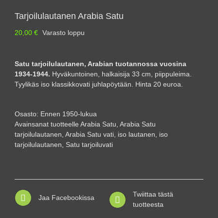
Tarjoilulautanen Arabia Satu
20,00
€
Varasto loppu
Satu tarjoilulautanen, Arabian tuotannossa vuosina
1934-1944.
Hyväkuntoinen, halkaisija 33 cm, piippuleima.
Tyylikäs iso klassikkovati juhlapöytään. Hinta 20 euroa.
Osasto:
Ennen 1950-lukua
Avainsanat tuotteelle
Arabia Satu
,
Arabia Satu
tarjoilulautanen
,
Arabia Satu vati
,
iso lautanen
,
iso
tarjoilulautanen
,
Satu tarjoiluvati
Twiittaa tästä
Jaa Facebookissa
tuotteesta