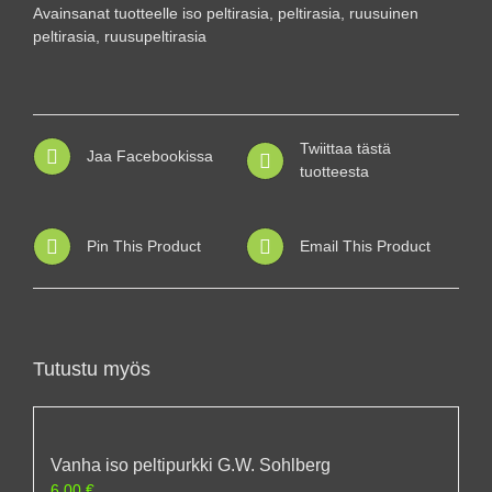
luku
Avainsanat tuotteelle
iso peltirasia
,
peltirasia
,
ruusuinen
määrä
peltirasia
,
ruusupeltirasia
Twiittaa tästä
Jaa Facebookissa
tuotteesta
Pin This Product
Email This Product
Tutustu myös
Vanha iso peltipurkki G.W. Sohlberg
6,00
€