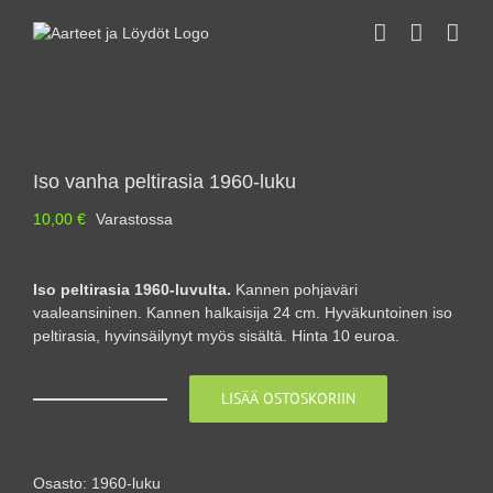
Skip
to
content
Iso vanha peltirasia 1960-luku
10,00
€
Varastossa
Iso peltirasia 1960-luvulta.
Kannen pohjaväri
vaaleansininen. Kannen halkaisija 24 cm. Hyväkuntoinen iso
peltirasia, hyvinsäilynyt myös sisältä. Hinta 10 euroa.
LISÄÄ OSTOSKORIIN
Iso
vanha
peltirasia
1960-
Osasto:
1960-luku