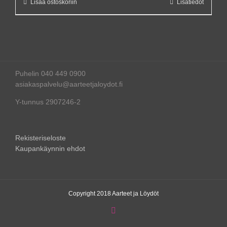
Lisää ostoskoriin
Lisätiedot
Puhelin 040 449 0900
asiakaspalvelu@aarteetjaloydot.fi
Y-tunnus 2907246-2
Rekisteriseloste
Kaupankäynnin ehdot
Copyright 2018 Aarteet ja Löydöt
Instagram