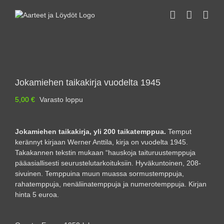
Skip
to
content
Jokamiehen taikakirja vuodelta 1945
5,00
€
Varasto loppu
Jokamiehen taikakirja, yli 200 taikatemppua.
Temput
kerännyt kirjaan Werner Anttila, kirja on vuodelta 1945.
Takakannen tekstin mukaan “hauskoja taituruustemppuja
pääasiallisesti seurustelutarkoituksiin. Hyväkuntoinen, 208-
sivuinen. Temppuina muun muassa sormustemppuja,
rahatemppuja, nenäliinatemppuja ja numerotemppuja. Kirjan
hinta 5 euroa.