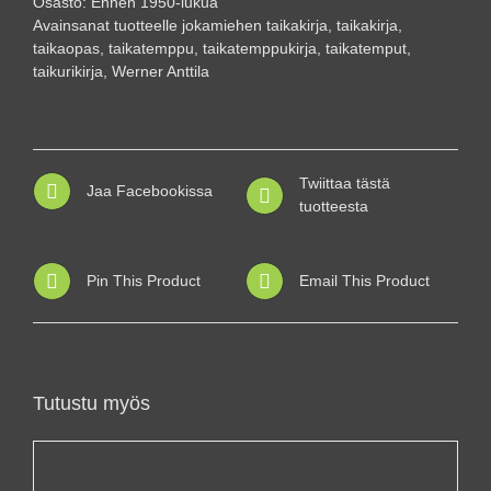
Osasto:
Ennen 1950-lukua
Avainsanat tuotteelle
jokamiehen taikakirja
,
taikakirja
,
taikaopas
,
taikatemppu
,
taikatemppukirja
,
taikatemput
,
taikurikirja
,
Werner Anttila
Twiittaa tästä
Jaa Facebookissa
tuotteesta
Pin This Product
Email This Product
Tutustu myös