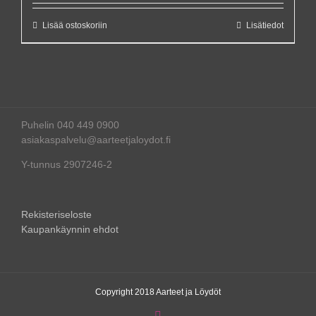
Lisää ostoskoriin
Lisätiedot
Puhelin 040 449 0900
asiakaspalvelu@aarteetjaloydot.fi
Y-tunnus 2907246-2
Rekisteriseloste
Kaupankäynnin ehdot
Copyright 2018 Aarteet ja Löydöt
Instagram