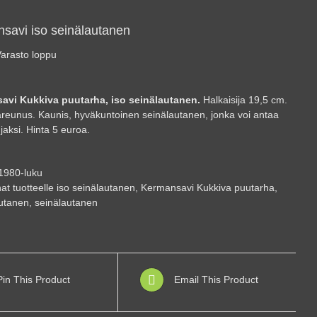
savi iso seinälautanen
arasto loppu
avi Kukkiva puutarha, iso seinälautanen.
Halkaisija 19,5 cm.
tareunus. Kaunis, hyväkuntoinen seinälautanen, jonka voi antaa
jaksi. Hinta 5 euroa.
1980-luku
at tuotteelle
iso seinälautanen
,
Kermansavi Kukkiva puutarha
,
autanen
,
seinälautanen
Pin This Product
Email This Product