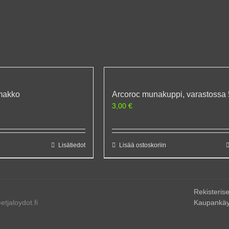
rmakko
Arcoroc munakuppi, varastossa 
3,00
€
Lisätiedot
Lisää ostoskoriin
0
Rekisterise
tjaloydot.fi
Kaupankäy