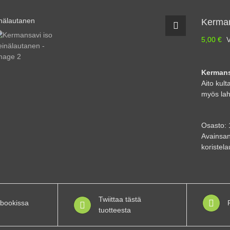
Kerman
5,00
€
V
Kermans
Aito kul
myös lah
Osasto:
Avainsan
koristel
Twiittaa tästä
bookissa
tuotteesta