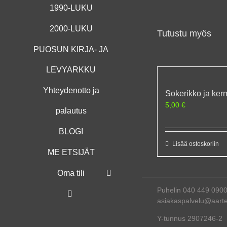
1990-LUKU
2000-LUKU
Tutustu myös
PUOSUN KIRJA- JA
LEVYARKKU
Yhteydenotto ja
Sokerikko ja ke
5,00
€
palautus
BLOGI
Lisää ostoskoriin
ME ETSIJÄT
Oma tili
Puhelin 040 449 090
asiakaspalvelu@aartee
Y-tunnus 2907246-2