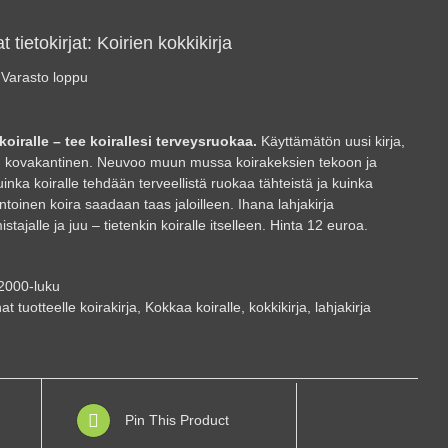
 tietokirjat: Koirien kokkikirja
Varasto loppu
oiralle – tee koirallesi terveysruokaa.
Käyttämätön uusi kirja,
, kovakantinen. Neuvoo muun mussa koirakeksien tekoon ja
uinka koiralle tehdään terveellistä ruokaa tähteistä ja kuinka
toinen koira saadaan taas jaloilleen. Ihana lahjakirja
stajalle ja juu – tietenkin koiralle itselleen. Hinta 12 euroa.
2000-luku
at tuotteelle
koirakirja
,
Kokkaa koiralle
,
kokkikirja
,
lahjakirja
Pin This Product