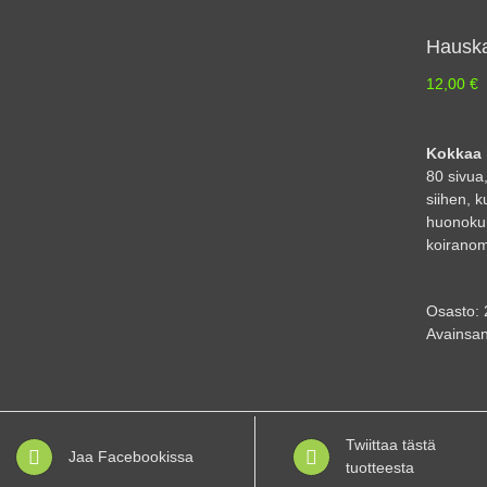
Hauskat
12,00
€
Kokkaa k
80 sivua
siihen, k
huonokun
koiranomi
Osasto:
Avainsan
Twiittaa tästä
Jaa Facebookissa
tuotteesta