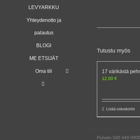
LEVYARKKU
Yhteydenotto ja
palautus
BLOGI
Tutustu myös
ME ETSIJÄT
Oma tili
17 värikästä peh
12,00
€
Lisää ostoskoriin
Puhelin 040 449 090