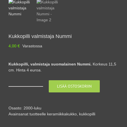
Kukkopilli valmistaja Nummi
4,00
€
Varastossa
Kukkopilli, valmistaja suomalainen Nummi.
Korkeus 11,5
cm. Hinta 4 euroa.
LISÄÄ OSTOSKORIIN
Kukkopilli
valmistaja
Nummi
määrä
Osasto:
2000-luku
Avainsanat tuotteelle
keramiikkakukko
,
kukkopilli