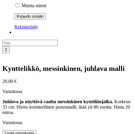
Muista minut
Rekisteröidy
Etsi
...
Kynttelikkö, messinkinen, juhlava malli
20,00
€
Varastossa
Juhlava ja näyttävä vanha messinkinen kynttilänjalka.
Korkeus
33 cm. Hieno koristeellinen punosmalli, ikää yli 80 vuotta. Hinta 20
euroa.
Varastossa
Kynttelikkö,
Lisää ostoskoriin