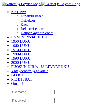
Skip
to
KAUPPA
content
Kirjaudu sisään
Ostoskori
Kassa
Rekisteriseloste
Kaupankäynnin ehdot
ENNEN 1950-LUKUA
1950-LUKU
1960-LUKU
1970-LUKU
1980-LUKU
1990-LUKU
2000-LUKU
PUOSUN KIRJA- JA LEVYARKKU
Yhteydenotto ja palautus
BLOGI
ME ETSIJÄT
Oma tili