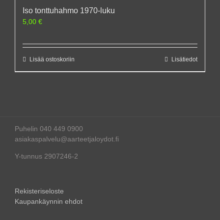
Iso tonttuhahmo 1970-luku
5,00
€
Lisää ostoskoriin
Lisätiedot
Puhelin 040 449 0900
asiakaspalvelu@aarteetjaloydot.fi
Y-tunnus 2907246-2
Rekisteriseloste
Kaupankäynnin ehdot