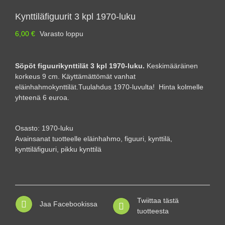
Kynttiläfiguurit 3 kpl 1970-luku
6,00
€
Varasto loppu
Söpöt figuurikynttilät 3 kpl 1970-luku.
Keskimääräinen
korkeus 9 cm. Käyttämättömät vanhat
eläinhahmokynttilät.Tuulahdus 1970-luvulta! Hinta kolmelle
yhteenä 6 euroa.
Osasto:
1970-luku
Avainsanat tuotteelle
eläinhahmo
,
figuuri
,
kynttilä
,
kynttiläfiguuri
,
pikku kynttilä
Twiittaa tästä
Jaa Facebookissa
tuotteesta