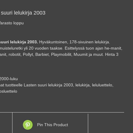
suuri lelukirja 2003
arasto loppu
uuri lelukirja 2003.
Hyväkuntoinen, 178-sivuinen lelukirja.
uisteluretki yli 20 vuoden taakse. Esittelyssä tuon ajan he-manit,
nit, robotit, Pollyt, Barbiet, Playmobilit, Muumit ja muut. Hinta 3
2000-luku
at tuotteelle
Lasten suuri lelukirja 2003
,
lelukirja
,
leluluettelo
,
osluettelo
Pin This Product