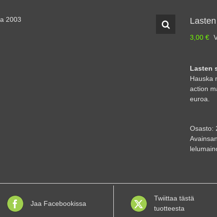
Lasten 
3,00
€
V
Lasten s
Hauska m
action ma
euroa.
Osasto:
Avainsan
lelumain
Twiittaa tästä
Jaa Facebookissa
tuotteesta