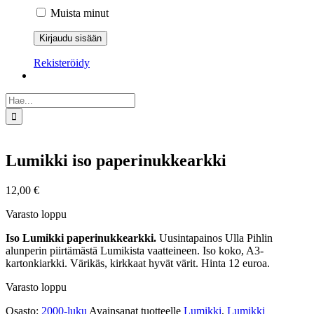
Muista minut
Rekisteröidy
Etsi
...
Lumikki iso paperinukkearkki
12,00
€
Varasto loppu
Iso Lumikki paperinukkearkki.
Uusintapainos Ulla Pihlin
alunperin piirtämästä Lumikista vaatteineen. Iso koko, A3-
kartonkiarkki. Värikäs, kirkkaat hyvät värit. Hinta 12 euroa.
Varasto loppu
Osasto:
2000-luku
Avainsanat tuotteelle
Lumikki
,
Lumikki