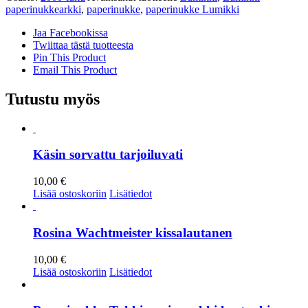
paperinukkearkki
,
paperinukke
,
paperinukke Lumikki
Jaa Facebookissa
Twiittaa tästä tuotteesta
Pin This Product
Email This Product
Tutustu myös
Käsin sorvattu tarjoiluvati
10,00
€
Lisää ostoskoriin
Lisätiedot
Rosina Wachtmeister kissalautanen
10,00
€
Lisää ostoskoriin
Lisätiedot