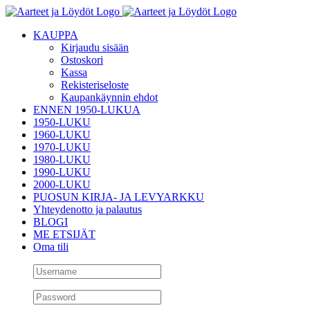
Skip
to
KAUPPA
content
Kirjaudu sisään
Ostoskori
Kassa
Rekisteriseloste
Kaupankäynnin ehdot
ENNEN 1950-LUKUA
1950-LUKU
1960-LUKU
1970-LUKU
1980-LUKU
1990-LUKU
2000-LUKU
PUOSUN KIRJA- JA LEVYARKKU
Yhteydenotto ja palautus
BLOGI
ME ETSIJÄT
Oma tili