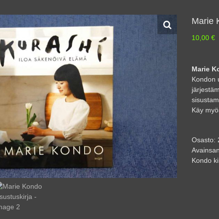
Marie 
10,00
€
Marie K
Kondon u
järjestä
sisustami
Käy myös
Osasto:
Avainsan
Kondo ki