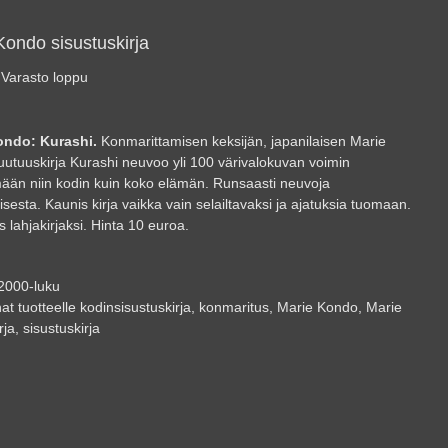
Kondo sisustuskirja
Varasto loppu
ondo: Kurashi.
Konmarittamisen keksijän, japanilaisen Marie
utuuskirja Kurashi neuvoo yli 100 värivalokuvan voimin
mään niin kodin kuin koko elämän. Runsaasti neuvoja
sesta. Kaunis kirja vaikka vain selailtavaksi ja ajatuksia tuomaan.
 lahjakirjaksi. Hinta 10 euroa.
2000-luku
at tuotteelle
kodinsisustuskirja
,
konmaritus
,
Marie Kondo
,
Marie
rja
,
sisustuskirja