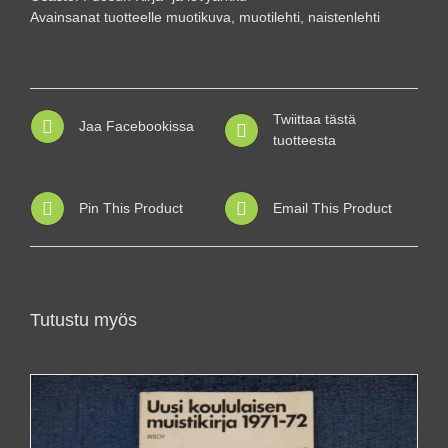
määrä
Avainsanat tuotteelle
muotikuva
,
muotilehti
,
naistenlehti
Twiittaa tästä
Jaa Facebookissa
tuotteesta
Pin This Product
Email This Product
Tutustu myös