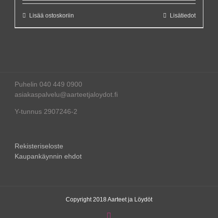
Lisää ostoskoriin
Lisätiedot
Puhelin 040 449 0900
asiakaspalvelu@aarteetjaloydot.fi
Y-tunnus 2907246-2
Rekisteriseloste
Kaupankäynnin ehdot
Copyright 2018 Aarteet ja Löydöt
Instagram