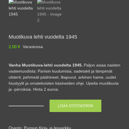
Muotikuva lehti vuodelta 1945
2,00
€
Varastossa
Vanha Muotikuva-lehti vuodelta 1945.
Paljon asiaa naisten
vaatemuodista: Pariisin kuulumisia, sadetakit ja lämpimät
ulsterit, pehmeät päähineet, iltapuvut, arkinen hame, uudet
hiustyylit ja omatekoisten käsineiden ohje. Upeita muotikuvia
ja -piirroksia. Hinta 2 euroa.
LISÄÄ OSTOSKORIIN
Muotikuva
lehti
vuodelta
1945
Osasto:
Puosun Kirja- ja levyarkku