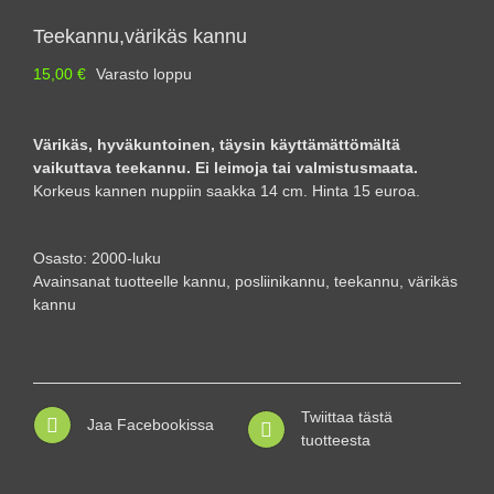
Teekannu,värikäs kannu
15,00
€
Varasto loppu
Värikäs, hyväkuntoinen, täysin käyttämättömältä
vaikuttava teekannu. Ei leimoja tai valmistusmaata.
Korkeus kannen nuppiin saakka 14 cm. Hinta 15 euroa.
Osasto:
2000-luku
Avainsanat tuotteelle
kannu
,
posliinikannu
,
teekannu
,
värikäs
kannu
Twiittaa tästä
Jaa Facebookissa
tuotteesta