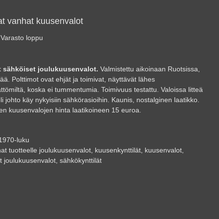
at vanhat kuusenvalot
Varasto loppu
t sähköiset joulukuusenvalot.
Valmistettu aikoinaan Ruotsissa,
lää. Polttimot ovat ehjät ja toimivat, näyttävät lähes
ttömiltä, koska ei tummentumia. Toimivuus testattu. Valoissa litteä
li johto käy nykyisiin sähkörasioihin. Kaunis, nostalginen laatikko.
en kuusenvalojen hinta laatikoineen 15 euroa.
1970-luku
at tuotteelle
joulukuusenvalot
,
kuusenkynttilät
,
kuusenvalot
,
t joulukuusenvalot
,
sähkökynttilät