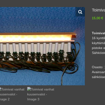
Toimiv
15,00
€
Toimiva
16 kyntti
käyttämä
pistoke e
Sähköist
Osasto:
Avainsan
sähköise