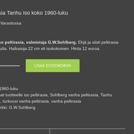
asia Tanhu iso koko 1960-luku
Varastossa
o peltirasia, valmistaja G.W.Sohlberg.
Ehjä ja siisti peltirasia
lta. Halkaisija 22 cm eli isokokoinen. Hinta 12 euroa.
LISÄÄ OSTOSKORIIN
Peltirasia
Tanhu
iso
koko
1960-luku
1960-
at tuotteelle
iso peltirasia
,
Sohlberg vanha peltirasia
,
Tanhu
luku
a
,
turkoosi vanha peltirasia
,
vanha peltirasia
määrä
rkki:
G.W.Sohlberg