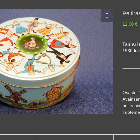
Peltir
12,00
€
Tanhu is
1960-luvu
Osasto:
Avainsan
peltirasi
Tuoteme