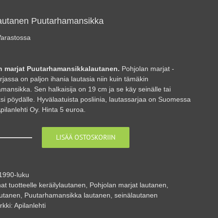
autanen Puutarhamansikka
arastossa
n marjat Puutarhamansikkalautanen.
Pohjolan marjat -
rjassa on paljon ihania lautasia niin kuin tämäkin
mansikka. Sen halkaisija on 19 cm ja se käy seinälle tai
ksi pöydälle. Hyvälaatuista posliinia, lautassarjaa on Suomessa
pilanlehti Oy. Hinta 5 euroa.
LISÄÄ OSTOSKORIIN
Seinälautanen
Puutarhamansikka
määrä
1990-luku
at tuotteelle
keräilylautanen
,
Pohjolan marjat lautanen
,
autanen
,
Puutarhamansikka lautanen
,
seinälautanen
rkki:
Apilanlehti