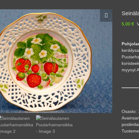
Seinäl
5,00
€
V
Pohjola
keräilysa
Puutarha
koristee
myynyt A
Osasto:
Avainsan
posliinil
Tuoteme