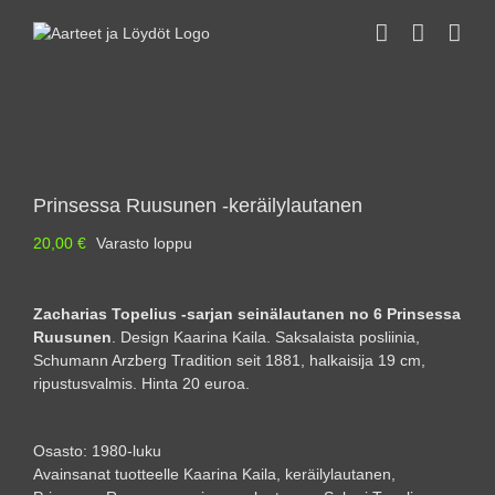
Skip
to
content
Prinsessa Ruusunen -keräilylautanen
20,00
€
Varasto loppu
Zacharias Topelius -sarjan seinälautanen no 6 Prinsessa
Ruusunen
. Design Kaarina Kaila. Saksalaista posliinia,
Schumann Arzberg Tradition seit 1881, halkaisija 19 cm,
ripustusvalmis. Hinta 20 euroa.
Osasto:
1980-luku
Avainsanat tuotteelle
Kaarina Kaila
,
keräilylautanen
,