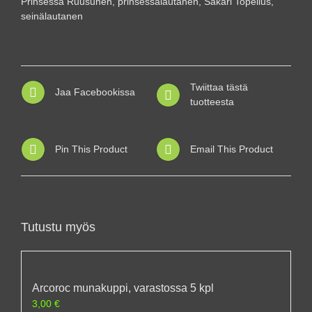
Prinsessa Ruusunen
,
prinsessalautanen
,
Sakari Topelius
,
seinälautanen
Twiittaa tästä
Jaa Facebookissa
tuotteesta
Pin This Product
Email This Product
Tutustu myös
Arcoroc munakuppi, varastossa 5 kpl
3,00
€