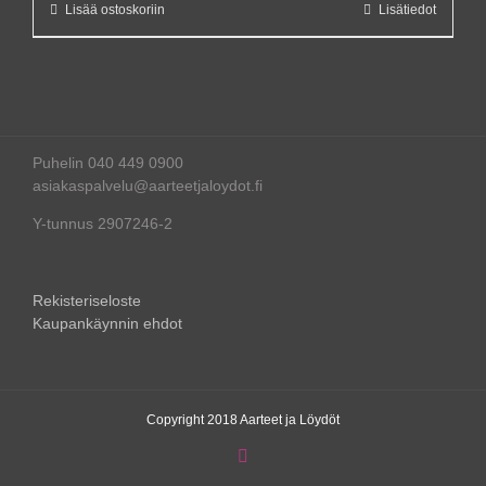
Lisää ostoskoriin
Lisätiedot
Puhelin 040 449 0900
asiakaspalvelu@aarteetjaloydot.fi
Y-tunnus 2907246-2
Rekisteriseloste
Kaupankäynnin ehdot
Copyright 2018 Aarteet ja Löydöt
Instagram