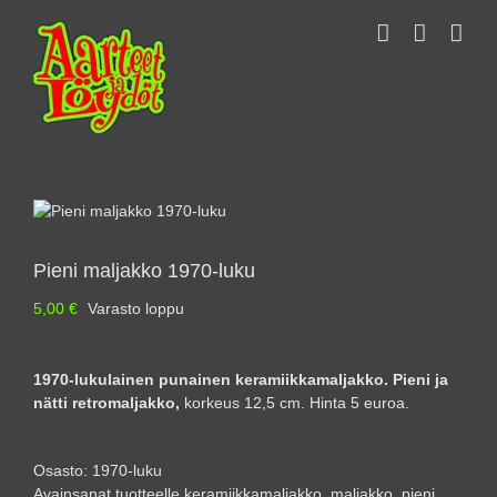
Skip
to
content
Pieni maljakko 1970-luku
5,00
€
Varasto loppu
1970-lukulainen punainen keramiikkamaljakko. Pieni ja
nätti retromaljakko,
korkeus 12,5 cm. Hinta 5 euroa.
Osasto:
1970-luku
Avainsanat tuotteelle
keramiikkamaljakko
,
maljakko
,
pieni