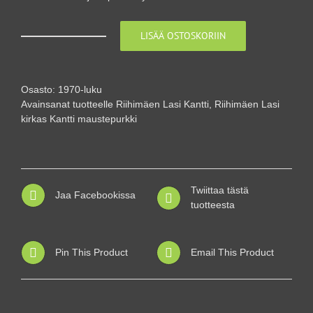
LISÄÄ OSTOSKORIIN
Neljä
Riihimäen
Lasin
maustepurkkia
Osasto:
1970-luku
määrä
Avainsanat tuotteelle
Riihimäen Lasi Kantti
,
Riihimäen Lasi
kirkas Kantti maustepurkki
Twiittaa tästä
Jaa Facebookissa
tuotteesta
Pin This Product
Email This Product