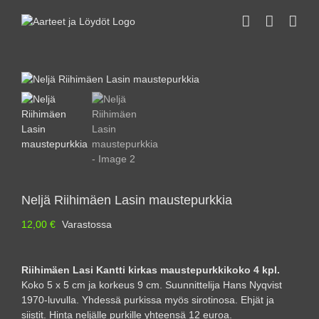
Skip
to
content
Neljä Riihimäen Lasin maustepurkkia
12,00
€
Varastossa
Riihimäen Lasi Kantti kirkas maustepurkkikoko 4 kpl.
Koko 5 x 5 cm ja korkeus 9 cm. Suunnittelija Hans Nyqvist
1970-luvulla. Yhdessä purkissa myös sirotinosa. Ehjät ja
siistit. Hinta neljälle purkille yhteensä 12 euroa.