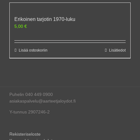
Erikoinen tarjotin 1970-luku
5,00
€
Lisää ostoskoriin
Lisätiedot
Puhelin 040 449 0900
asiakaspalvelu@aarteetjaloydot.fi
Y-tunnus 2907246-2
Rekisteriseloste