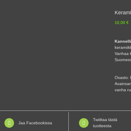
Kerami
10,00
€
Kannell
keramiik
Vanhaa k
Suomessa
Osasto:
Avainsan
vanha r
Twiittaa tästä
Jaa Facebookissa
tuotteesta