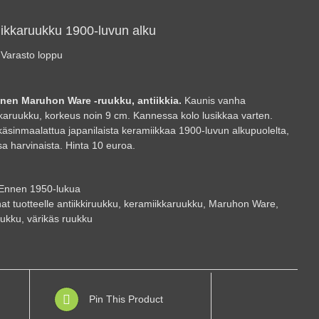
ikkaruukku 1900-luvun alku
Varasto loppu
inen Maruhon Ware -ruukku, antiikkia.
Kaunis vanha
karuukku, korkeus noin 9 cm. Kannessa kolo lusikkaa varten.
äsinmaalattua japanilaista keramiikkaa 1900-luvun alkupuolelta,
 harvinaista. Hinta 10 euroa.
Ennen 1950-lukua
at tuotteelle
antiikkiruukku
,
keramiikkaruukku
,
Maruhon Ware
,
uukku
,
värikäs ruukku
Pin This Product