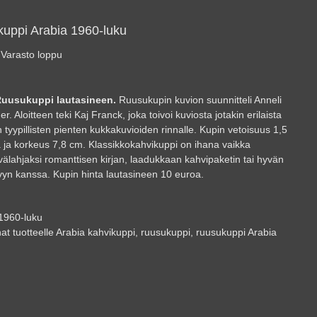
uppi Arabia 1960-luku
Varasto loppu
Ruusukuppi lautasineen.
Ruusukupin kuvion suunnitteli Anneli
r. Aloitteen teki Kaj Franck, joka toivoi kuviosta jotakin erilaista
 tyypillisten pienten kukkakuvioiden rinnalle. Kupin vetoisuus 1,5
aa ja korkeus 7,8 cm. Klassikkokahvikuppi on ihana vaikka
ivälahjaksi romanttisen kirjan, laadukkaan kahvipaketin tai hyvän
vyn kanssa. Kupin hinta lautasineen 10 euroa.
1960-luku
at tuotteelle
Arabia kahvikuppi
,
ruusukuppi
,
ruusukuppi Arabia