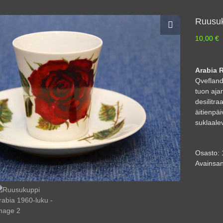
Ruusuk
10,00
€
Arabia 
Qveflande
tuon ajan
desilitr
äitienpä
suklaale
Osasto:
Avainsan