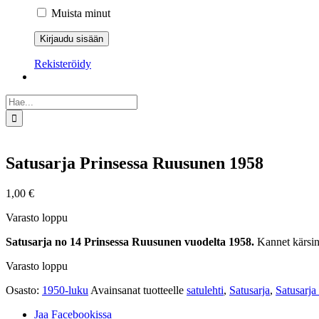
Muista minut
Rekisteröidy
Etsi
...
Satusarja Prinsessa Ruusunen 1958
1,00
€
Varasto loppu
Satusarja no 14 Prinsessa Ruusunen vuodelta 1958.
Kannet kärsine
Varasto loppu
Osasto:
1950-luku
Avainsanat tuotteelle
satulehti
,
Satusarja
,
Satusarja
Jaa Facebookissa