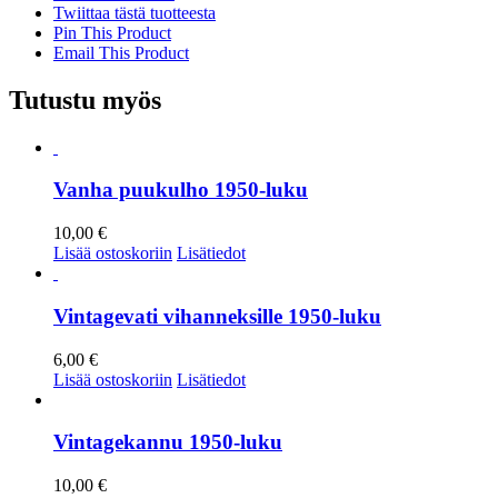
Twiittaa tästä tuotteesta
Pin This Product
Email This Product
Tutustu myös
Vanha puukulho 1950-luku
10,00
€
Lisää ostoskoriin
Lisätiedot
Vintagevati vihanneksille 1950-luku
6,00
€
Lisää ostoskoriin
Lisätiedot
Vintagekannu 1950-luku
10,00
€