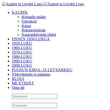
Skip
to
KAUPPA
content
Kirjaudu sisään
Ostoskori
Kassa
Rekisteriseloste
Kaupankäynnin ehdot
ENNEN 1950-LUKUA
1950-LUKU
1960-LUKU
1970-LUKU
1980-LUKU
1990-LUKU
2000-LUKU
PUOSUN KIRJA- JA LEVYARKKU
Yhteydenotto ja palautus
BLOGI
ME ETSIJÄT
Oma tili