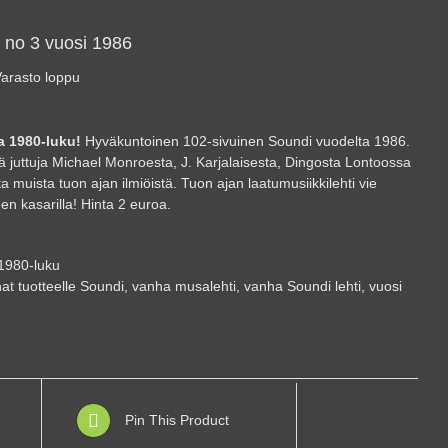
 no 3 vuosi 1986
arasto loppu
na 1980-luku!
Hyväkuntoinen 102-sivuinen Soundi vuodelta 1986.
 juttuja Michael Monroesta, J. Karjalaisesta, Dingosta Lontoossa
a muista tuon ajan ilmiöistä. Tuon ajan laatumusiikkilehti vie
en kasarilla! Hinta 2 euroa.
1980-luku
at tuotteelle
Soundi
,
vanha musalehti
,
vanha Soundi lehti
,
vuosi
Pin This Product