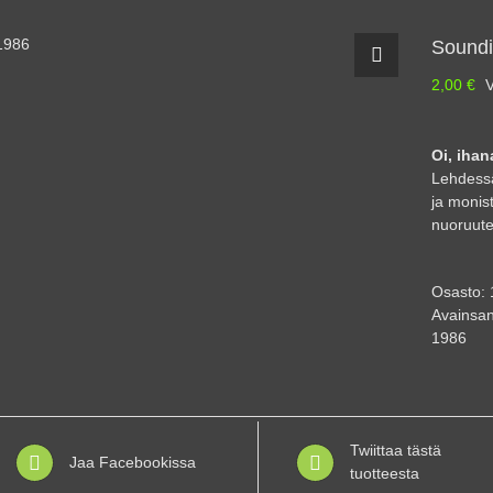
Soundi
2,00
€
V
Oi, iha
Lehdessä
ja monist
nuoruute
Osasto:
Avainsan
1986
Twiittaa tästä
Jaa Facebookissa
tuotteesta