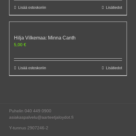
Lisää ostoskoriin
Lisätiedot
Hilja Vilkemaa: Minna Canth
5,00
€
Lisää ostoskoriin
Lisätiedot
Puhelin 040 449 0900
asiakaspalvelu@aarteetjaloydot.fi
Y-tunnus 2907246-2