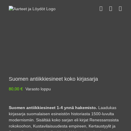
Skip
to
content
Suomen antiikkiesineet koko kirjasarja
80,00
€
Varasto loppu
Suomen antiikkiesineet 1-4 ynnä hakemisto.
Laadukas
kirjasarja suomalaisen esineistön historiasta 1500-luvulta
modernismiin. Sisältää koko sarjan eli kirjat Renessanssista
rokokoohon, Kustavilaisuudesta empireen, Kertaustyylit ja