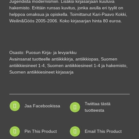
Jugendista modernismiin. Lisäksi kirjasarjaan kuuluva
hakemisto. Erittäin runsas kuvitus, jonka avulla eri tyylit on
helppoa omaksua ja opiskella. Toimittanut Kari-Paavo Kokki,
Weilin&Göös 2005-2006. Koko kirjasarjan hinta 80 euroa.
Osasto:
Puosun Kirja- ja levyarkku
Avainsanat tuotteelle
antiikkikirja
,
antiikkiopas
,
Suomen
antiikkiesineet 1-4
,
Suomen antiikkiesineet 1-4 ja hakemisto
,
Suomen antiikkiesineet kirjasarja
Twiittaa tästä
Jaa Facebookissa
tuotteesta
Pin This Product
Email This Product