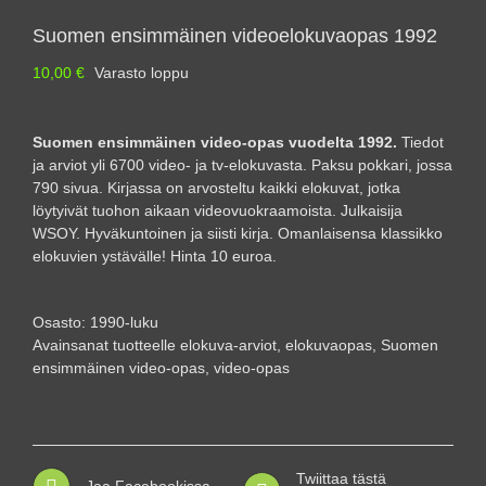
Suomen ensimmäinen videoelokuvaopas 1992
10,00
€
Varasto loppu
Suomen ensimmäinen video-opas vuodelta 1992.
Tiedot
ja arviot yli 6700 video- ja tv-elokuvasta. Paksu pokkari, jossa
790 sivua. Kirjassa on arvosteltu kaikki elokuvat, jotka
löytyivät tuohon aikaan videovuokraamoista. Julkaisija
WSOY. Hyväkuntoinen ja siisti kirja. Omanlaisensa klassikko
elokuvien ystävälle! Hinta 10 euroa.
Osasto:
1990-luku
Avainsanat tuotteelle
elokuva-arviot
,
elokuvaopas
,
Suomen
ensimmäinen video-opas
,
video-opas
Twiittaa tästä