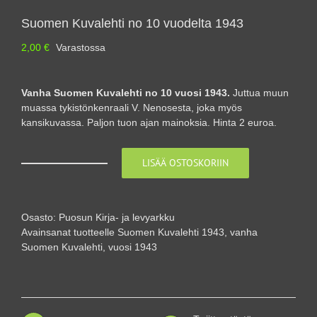
Suomen Kuvalehti no 10 vuodelta 1943
2,00
€
Varastossa
Vanha Suomen Kuvalehti no 10 vuosi 1943.
Juttua muun
muassa tykistönkenraali V. Nenosesta, joka myös
kansikuvassa. Paljon tuon ajan mainoksia. Hinta 2 euroa.
LISÄÄ OSTOSKORIIN
Suomen
Kuvalehti
no
10
Osasto:
Puosun Kirja- ja levyarkku
vuodelta
Avainsanat tuotteelle
Suomen Kuvalehti 1943
,
vanha
1943
Suomen Kuvalehti
,
vuosi 1943
määrä