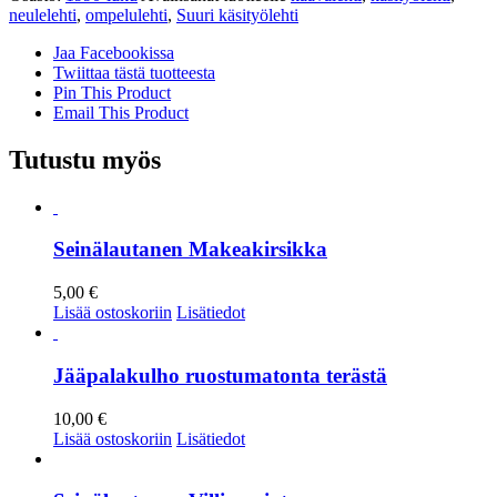
neulelehti
,
ompelulehti
,
Suuri käsityölehti
Jaa Facebookissa
Twiittaa tästä tuotteesta
Pin This Product
Email This Product
Tutustu myös
Seinälautanen Makeakirsikka
5,00
€
Lisää ostoskoriin
Lisätiedot
Jääpalakulho ruostumatonta terästä
10,00
€
Lisää ostoskoriin
Lisätiedot