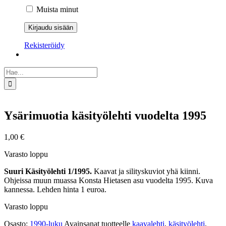
Muista minut
Rekisteröidy
Etsi
...
Ysärimuotia käsityölehti vuodelta 1995
1,00
€
Varasto loppu
Suuri Käsityölehti 1/1995.
Kaavat ja silityskuviot yhä kiinni.
Ohjeissa muun muassa Konsta Hietasen asu vuodelta 1995. Kuva
kannessa. Lehden hinta 1 euroa.
Varasto loppu
Osasto:
1990-luku
Avainsanat tuotteelle
kaavalehti
,
käsityölehti
,