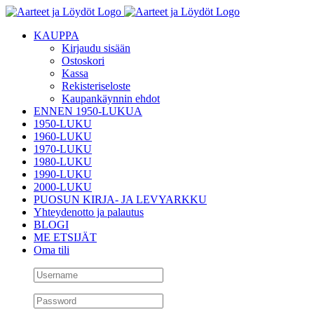
Skip
to
KAUPPA
content
Kirjaudu sisään
Ostoskori
Kassa
Rekisteriseloste
Kaupankäynnin ehdot
ENNEN 1950-LUKUA
1950-LUKU
1960-LUKU
1970-LUKU
1980-LUKU
1990-LUKU
2000-LUKU
PUOSUN KIRJA- JA LEVYARKKU
Yhteydenotto ja palautus
BLOGI
ME ETSIJÄT
Oma tili