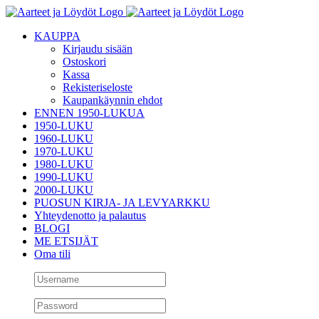
Skip
to
KAUPPA
content
Kirjaudu sisään
Ostoskori
Kassa
Rekisteriseloste
Kaupankäynnin ehdot
ENNEN 1950-LUKUA
1950-LUKU
1960-LUKU
1970-LUKU
1980-LUKU
1990-LUKU
2000-LUKU
PUOSUN KIRJA- JA LEVYARKKU
Yhteydenotto ja palautus
BLOGI
ME ETSIJÄT
Oma tili