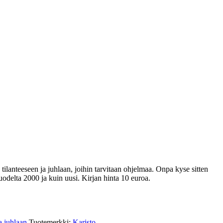
tilanteeseen ja juhlaan, joihin tarvitaan ohjelmaa. Onpa kyse sitten
vuodelta 2000 ja kuin uusi. Kirjan hinta 10 euroa.
a juhlaan
Tuotemerkki:
Karisto