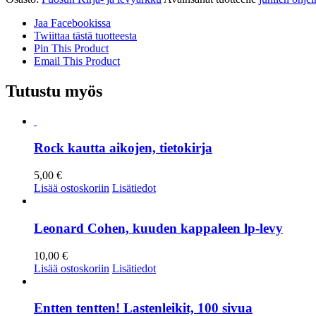
-
ohjelmavihjeitä
Jaa Facebookissa
arkeen
Twiittaa tästä tuotteesta
ja
Pin This Product
juhlaan
Email This Product
määrä
Tutustu myös
Rock kautta aikojen, tietokirja
5,00
€
Lisää ostoskoriin
Lisätiedot
Leonard Cohen, kuuden kappaleen lp-levy
10,00
€
Lisää ostoskoriin
Lisätiedot
Entten tentten! Lastenleikit, 100 sivua