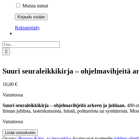
Muista minut
Rekisteröidy
Etsi
...
Suuri seuraleikkikirja – ohjelmavihjeitä a
10,00
€
Varastossa
Suuri seuraleikkikirja – ohjelmavihjeitä arkeen ja juhlaan.
480-si
firman juhlista, lastenkutsuista, häistä, polttareista tai synttäreistä.
Varastossa
Suuri
Lisää ostoskoriin
seuraleikkikirja
Osasto:
Puosun Kirja- ja levyarkku
Avainsanat tuotteelle
juhlien ohj