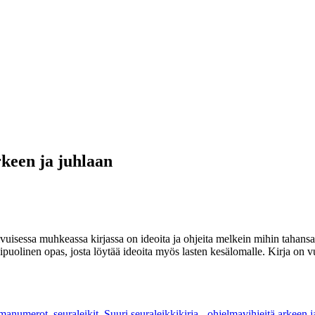
rkeen ja juhlaan
vuisessa muhkeassa kirjassa on ideoita ja ohjeita melkein mihin tahansa 
 Monipuolinen opas, josta löytää ideoita myös lasten kesälomalle. Kirja on 
elmanumerot
,
seuraleikit
,
Suuri seuraleikkikirja - ohjelmavihjeitä arkeen j